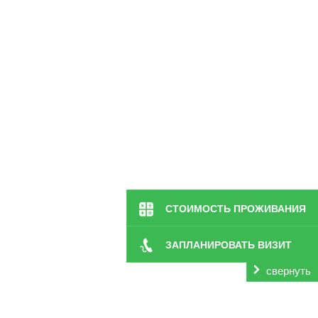
СТОИМОСТЬ ПРОЖИВАНИЯ
Ялте и Республике Крым проводится лучшими и ква
применением персонального подхода ко всем нашим
ЗАПЛАНИРОВАТЬ ВИЗИТ
В случае возникновения болезней сердца крайне важн
соответствующее лечение и реабилитационные меропр
свернуть
недостаточность, аритмия, прочие опасные и тяжёл
привести к тяжким и необратимым последствиям, вп